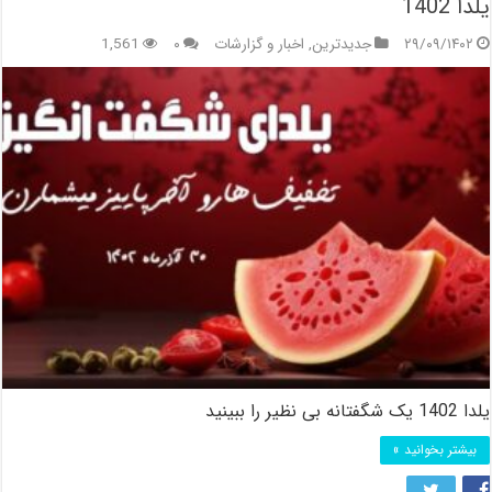
یلدا 1402
۲۹/۰۹/۱۴۰۲
جدیدترین
,
اخبار و گزارشات
۰
1,561
یلدا 1402 یک شگفتانه بی نظیر را ببینید
بیشتر بخوانید »